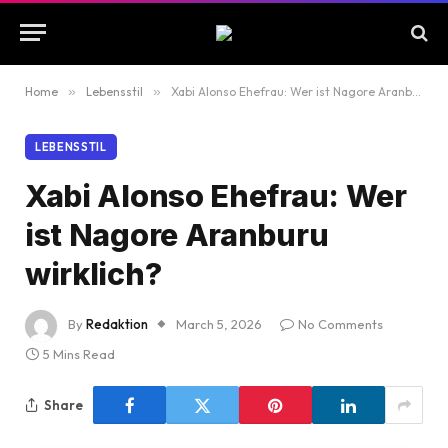
Home
»
Lebensstil
»
Xabi Alonso Ehefrau: Wer ist Nagore Aranburu wirklich?
LEBENSSTIL
Xabi Alonso Ehefrau: Wer
ist Nagore Aranburu
wirklich?
By
Redaktion
March 5, 2026
No Comments
5 Mins Read
Share