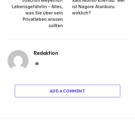
Joachim Meyerhoff
Xabi Alonso Ehefrau: Wer
Lebensgefährtin – Alles,
ist Nagore Aranburu
was Sie über sein
wirklich?
Privatleben wissen
sollten
Redaktion
Website
ADD A COMMENT