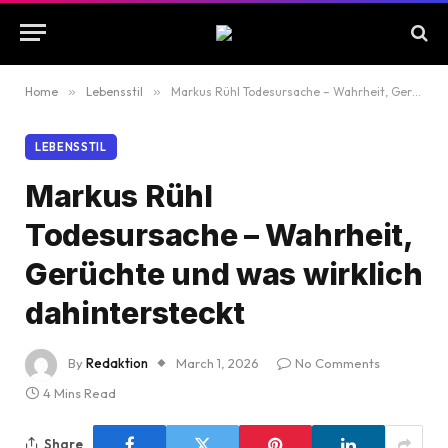
Home
»
Lebensstil
»
Markus Rühl Todesursache – Wahrheit, Gerüchte und was wirklich dahintersteckt
LEBENSSTIL
Markus Rühl
Todesursache – Wahrheit,
Gerüchte und was wirklich
dahintersteckt
By
Redaktion
March 1, 2026
No Comments
4 Mins Read
Share