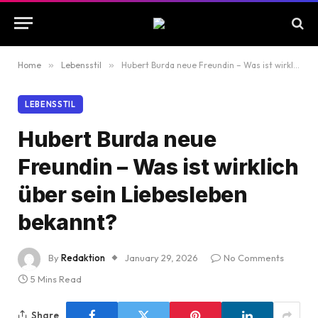
Home
»
Lebensstil
»
Hubert Burda neue Freundin – Was ist wirklich über sein Liebesleben bekannt?
LEBENSSTIL
Hubert Burda neue
Freundin – Was ist wirklich
über sein Liebesleben
bekannt?
By
Redaktion
January 29, 2026
No Comments
5 Mins Read
Share